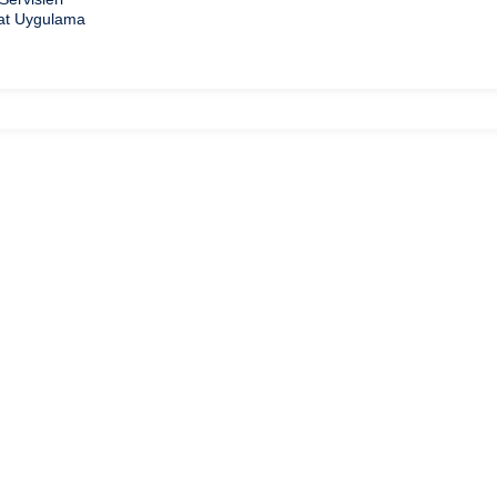
at Uygulama
İN PROJESİ