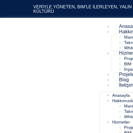
VERIYLE YÖNETEN, BIM’LE İLERLEYEN, YALIN
KÜLTÜRÜ
Anasa
Hakkı
Mani
Tak
Whit
Hizmet
Proj
BIM 
İnşa
Projel
Blog
İletişi
Anasayfa
Hakkımızd
Mani
Tak
Whit
Hizmetler
Proj
BIM 