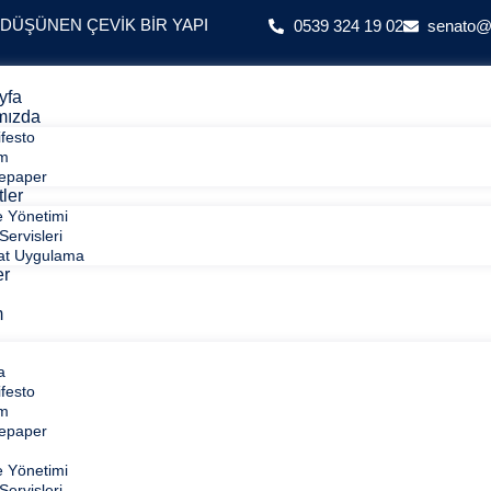
 DÜŞÜNEN ÇEVIK BIR YAPI
0539 324 19 02
senato
yfa
mızda
festo
ım
epaper
ler
e Yönetimi
Servisleri
at Uygulama
er
m
a
festo
ım
epaper
e Yönetimi
Servisleri