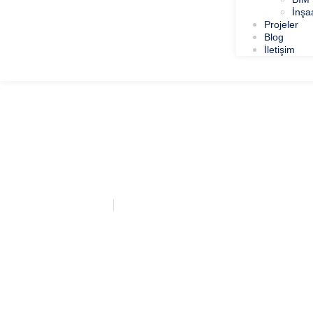
İnşa
Projeler
Blog
İletişim
AKENERJİ ERZ
Anasayfa
AKENERJİ ERZİN PROJESİ