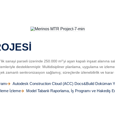
OJESİ
lik sanayi parseli üzerinde 250.000 m²’yi aşan kapalı inşaat alanına s
emleriyle desteklenmiştir. Multidisipliner planlama, uygulama ve izleme s
çek zamanlı senkronizasyon sağlamış; süreçlerde izlenebilirlik ve karar des
ramı
Autodesk Construction Cloud (ACC) Docs&Build Doküman Y
erleme İzleme
Model Tabanlı Raporlama, İş Programı ve Hakediş 