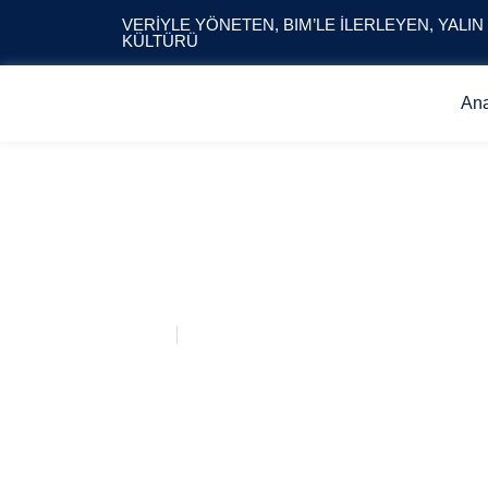
VERIYLE YÖNETEN, BIM’LE İLERLEYEN, YALIN
KÜLTÜRÜ
An
MERİNOS MTR 
Anasayfa
MERİNOS MTR PROJESİ