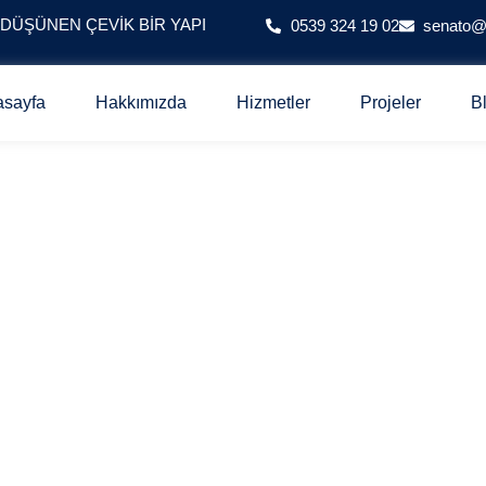
 DÜŞÜNEN ÇEVIK BIR YAPI
0539 324 19 02
senato
asayfa
Hakkımızda
Hizmetler
Projeler
B
PROJESİ