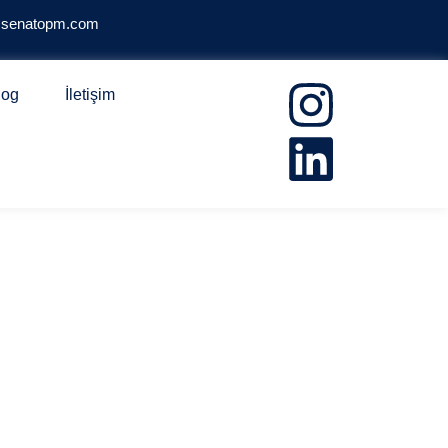
@senatopm.com
log
İletişim
OTEL PROJESİ