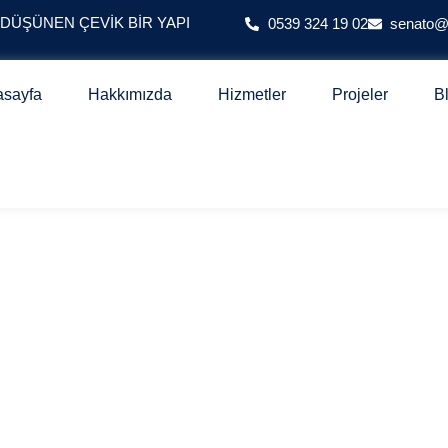
 DÜŞÜNEN ÇEVIK BIR YAPI
0539 324 19 02
senato
asayfa
Hakkımızda
Hizmetler
Projeler
B
 ATHENA PREMİUM H
L PROJESİ