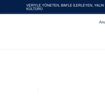
VERIYLE YÖNETEN, BIM’LE İLERLEYEN, YALIN
KÜLTÜRÜ
An
ŞEKERLİSOY –
Anasayfa
ŞEKERLİSOY – ATHENA PREMİUM HOTE