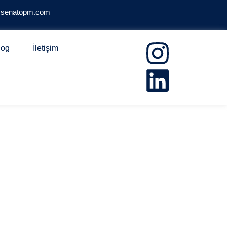
@senatopm.com
log
İletişim
KETS PROJESİ