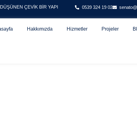
 DÜŞÜNEN ÇEVIK BIR YAPI
0539 324 19 02
senato
asayfa
Hakkımızda
Hizmetler
Projeler
B
ARE – CUTTİNG TİC
 PROJESİ