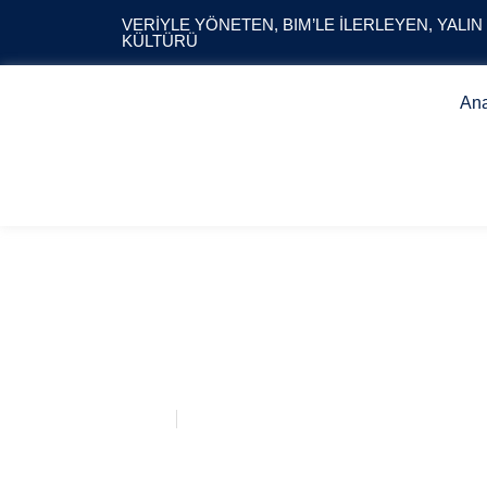
VERIYLE YÖNETEN, BIM’LE İLERLEYEN, YALIN
KÜLTÜRÜ
An
ST HELEN SQU
Anasayfa
ST HELEN SQUARE – CUTTİNG TİCKETS